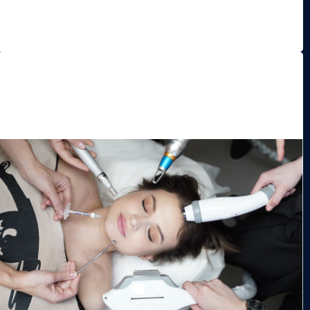
¿Cómo mejorará mi apariencia?
Get a Quote
¿Es doloroso el procedimiento?
¿Cuál es el tiempo de recuperación?
¿Cuánto tiempo duran los resultados?
Cómo te hará sentir y ver:
Beneficios: